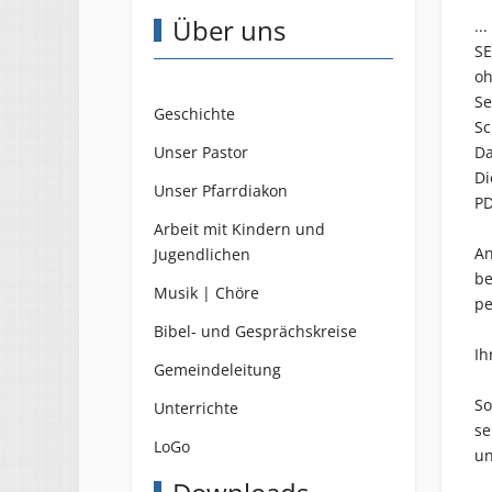
Über uns
..
SE
oh
Se
Geschichte
Sc
Unser Pastor
Da
Di
Unser Pfarrdiakon
PD
Arbeit mit Kindern und
An
Jugendlichen
be
Musik | Chöre
pe
Bibel- und Gesprächskreise
Ih
Gemeindeleitung
So
Unterrichte
se
LoGo
un