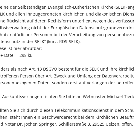
. eine der Selbständigen Evangelisch-Lutherischen Kirche (SELK) 
LK und allen ihr zugeordneten kirchlichen und diakonischen Die
ne Rücksicht auf deren Rechtsform unterliegt wegen des verfassu
lbstverwaltung nicht der Europäischen Datenschutzgrundverordn
hutz natürlicher Personen bei der Verarbeitung von personenbezog
tenschutz in der SELK“ (kurz: RDS-SELK).
ese ist hier abrufbar:
F-Datei | 298 kB
ders als nach Art. 13 DSGVO besteht für die SELK und ihre kirchlic
troffenen Person über Art, Zweck und Umfang der Datenverarbeitu
rsonenbezogenen Daten, sondern erst auf Verlangen der betroffen
r Auskunftsverlangen richten Sie bitte an Webmaster Michael Ti
llten Sie sich durch diesen Telekommunikationsdienst in dem Sch
hen, steht Ihnen ein Beschwerderecht bei dem Kirchlichen Beauft
d Notar Dr. Jochen Springer, Schillerstraße 3, 29525 Uelzen, offen.