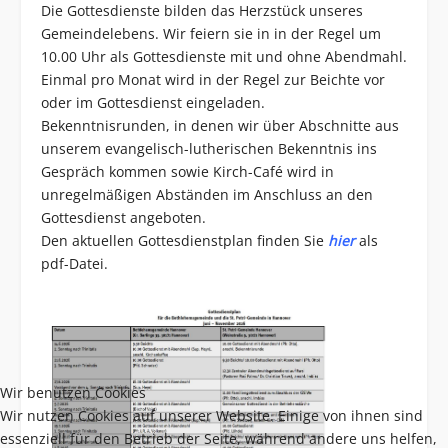
Die Gottesdienste bilden das Herzstück unseres
Gemeindelebens. Wir feiern sie in in der Regel um
10.00 Uhr als Gottesdienste mit und ohne Abendmahl.
Einmal pro Monat wird in der Regel zur Beichte vor
oder im Gottesdienst eingeladen.
Bekenntnisrunden, in denen wir über Abschnitte aus
unserem evangelisch-lutherischen Bekenntnis ins
Gespräch kommen sowie Kirch-Café wird in
unregelmäßigen Abständen im Anschluss an den
Gottesdienst angeboten.
Den aktuellen Gottesdienstplan finden Sie
hier
als
pdf-Datei.
Wir benutzen Cookies
Wir nutzen Cookies auf unserer Website. Einige von ihnen sind
essenziell für den Betrieb der Seite, während andere uns helfen,